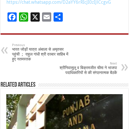
https://chat.whatsapp.com/D2aYY6rRIcJI0zIJlCcgvG
F
W
X
E
S
ac
h
m
h
e
at
ai
ar
b
sA
l
e
Previous
भारत जोड़ों यात्रा अंबाला से अमृतसर
o
p
पहुंची ; राहुल गांधी श्री दरबार साहिब में
हुए नतमस्तक
o
p
Next
श्रीनिवासुलू व बिक्रमजीत चीमा ने भाजपा
k
पदाधिकारियों से की संगठनात्मक बैठकें
Related Articles