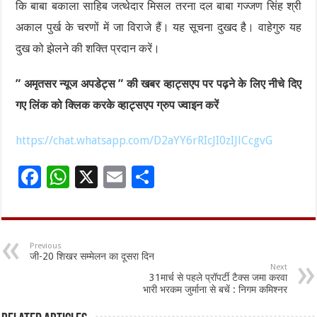
कि बाबा बकाला साहिब जत्थेदार मिसल तरना दल बाबा गज्जण सिंह श्री
अकाल पुर्ख के चरणों में जा विराजे हैं। यह सूचना दुखद है। वाहेगुरु यह
दुख को झेलने की शक्ति प्रदान करें।
” अमृतसर न्यूज अपडेट्स ” की खबर व्हाट्सएप पर पढ़ने के लिए नीचे दिए
गए लिंक को क्लिक करके व्हाट्सएप ग्रुप ज्वाइन करें
https://chat.whatsapp.com/D2aYY6rRIcJI0zIJlCcgvG
F
W
X
E
S
ac
h
m
h
e
at
ai
ar
b
sA
l
e
Previous
जी-20 शिखर सम्मेलन का दूसरा दिन
o
p
Next
31मार्च से पहले प्रॉपर्टी टैक्स जमा करवा
o
p
भारी भरकम जुर्माना से बचें : निगम कमिश्नर
k