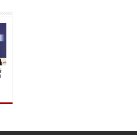
े
यः
ं