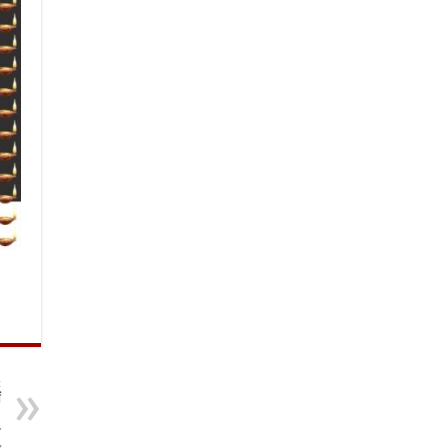
t
ं
,
व