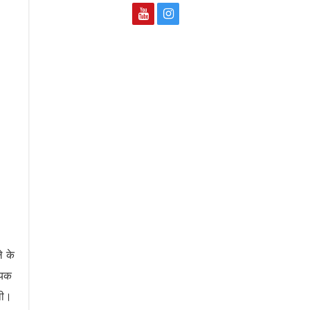
े के
धायक
 थी।