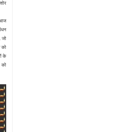
िशोर
ि आज
बंधन
, जो
त को
ं के
ं को