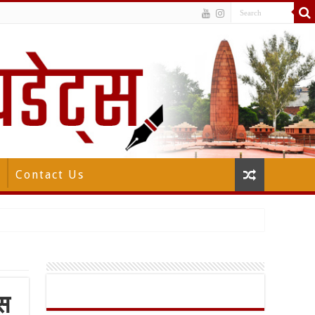
Contact Us
ास