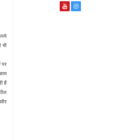
ूपये
ी भी
ं पर
 काम
 हैं
अपील
जवीर