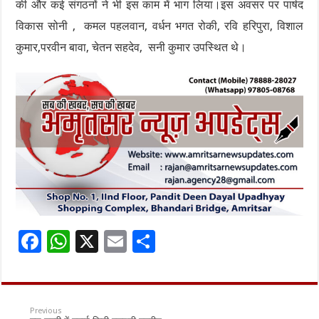
की और कई संगठनों ने भी इस काम में भाग लिया।इस अवसर पर पार्षद
विकास सोनी , कमल पहलवान, वर्धन भगत रोकी, रवि हरिपुरा, विशाल
कुमार,परवीन बावा, चेतन सहदेव, सनी कुमार उपस्थित थे।
F
W
X
E
S
ac
h
m
h
e
at
ai
ar
b
sA
l
e
Previous