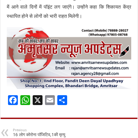
में आने वाले दिनों में पॉइंट लग जाएंगे। उन्होंने कहा कि शिकायत केंद्र
स्थापित होने से लोगों को भारी राहत मिलेगी।
F
W
X
E
S
ac
h
m
h
e
at
ai
ar
b
sA
l
e
Previous
16 लोग कोरोना पॉजिटिव,1की मृत्यु