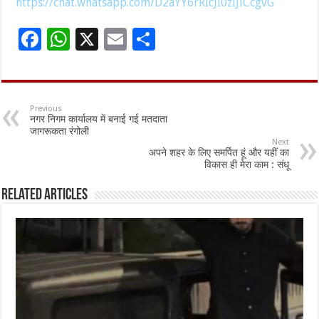
https://chat.whatsapp.com/D2aYY6rRIcJI0zIJlCcgvG
F
W
X
E
S
ac
h
m
h
e
at
ai
ar
b
sA
l
e
Previous
नगर निगम कार्यालय में बनाई गई मतदाता
o
p
जागरूकता रंगोली
Next
o
p
अपने शहर के लिए समर्पित हूं और यहीं का
विकास ही मेरा काम : संधू
k
Related Articles