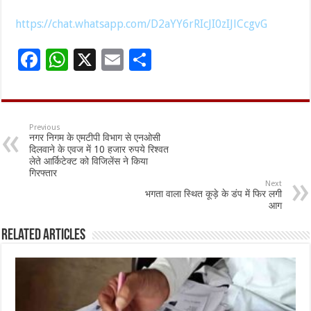
https://chat.whatsapp.com/D2aYY6rRIcJI0zIJlCcgvG
F
W
X
E
S
ac
h
m
h
e
at
ai
ar
b
sA
l
e
Previous
नगर निगम के एमटीपी विभाग से एनओसी
o
p
दिलवाने के एवज में 10 हजार रुपये रिश्वत
लेते आर्किटेक्ट को विजिलेंस ने किया
o
p
गिरफ्तार
Next
k
भगता वाला स्थित कूड़े के डंप में फिर लगी
आग
Related Articles