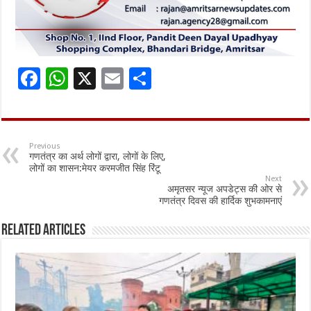
F
W
X
E
S
ac
h
m
h
e
at
ai
ar
b
sA
l
e
Previous
गणतंत्र का अर्थ लोगों द्वारा, लोगों के लिए,
o
p
लोगों का शासन:मेयर करमजीत सिंह रिंटू
Next
o
p
अमृतसर न्यूज अपडेट्स की ओर से
गणतंत्र दिवस की हार्दिक शुभकामनाएं
k
Related Articles