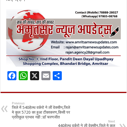
F
W
X
E
S
ac
h
m
h
e
at
ai
ar
b
sA
l
e
Previous
जिले में 540हेल्थ वर्करो ने लीं वेक्सीन,जिले
o
p
मे कुल 5720 का हुआ टीकाकरण,किसी पर
प्रतिकूल प्रभाव नही :डॉ चरणजीत
o
p
Next
440हेल्थ वर्करो ने ली वेक्सीन,जिले मे कुल