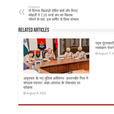
b
sA
l
e
Previous
दो दिग्गज खिलाड़ी रोहित शर्मा और विराट
o
p
कोहली ने T20 वर्ल्ड कप का खिताब
जीतने के बाद इस फॉर्मेट से लिया संन्यास
o
p
k
Related Articles
पद्म पुरस्का
नामांकन भेज
August 7, 2
अमृतसर के नए पुलिस कमिश्नर हरमनबीर गिल ने
संभाला पदभार: कहा-अपराध के रोकथाम पर
फोकस
August 8, 2026