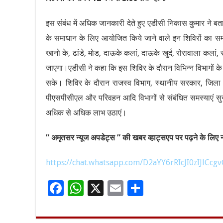
इस संबंध में अधिक जानकारी देते हुए एडीसी निकास कुमार ने बताया क
के समाधान के लिए आयोजित किये जाने वाले इन शिविरों का समय
खानो के, ढांडे, मोड, दाऊके कलां, दाऊके खुर्द, रोरावाला कला
जाएगा।एडीसी ने कहा कि इस शिविर के दौरान विभिन्न विभागों क
सके। शिविर के दौरान राजस्व विभाग, स्थानीय सरकार, जिला सा
पीएसपीसीएल और परिवहन आदि विभागों से संबंधित समस्याएं सुनी ज
अधिक से अधिक लाभ उठाएं।
” अमृतसर न्यूज अपडेट्स ” की खबर व्हाट्सएप पर पढ़ने के लिए नी
https://chat.whatsapp.com/D2aYY6rRIcJI0zIJlCcgv
F
W
X
E
S
ac
h
m
h
e
at
ai
ar