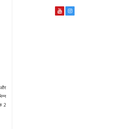
ध और
िन्न
कि 2