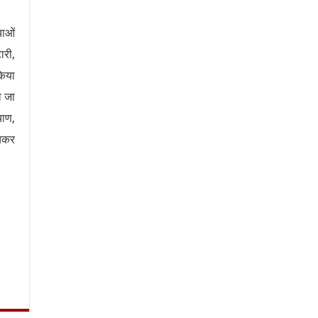
याओं
ारी,
किया
ा जा
याण,
ंचकर