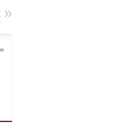
t
र
म
ा
ला