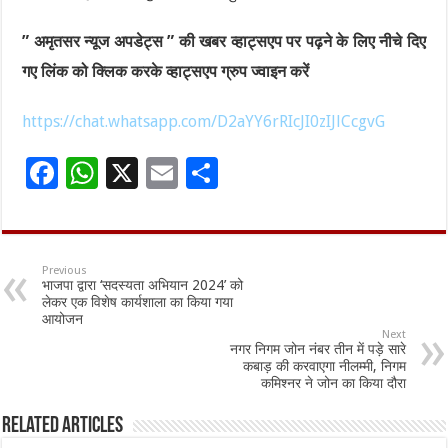
” अमृतसर न्यूज अपडेट्स ” की खबर व्हाट्सएप पर पढ़ने के लिए नीचे दिए
गए लिंक को क्लिक करके व्हाट्सएप ग्रुप ज्वाइन करें
https://chat.whatsapp.com/D2aYY6rRIcJI0zIJlCcgvG
F
W
X
E
S
ac
h
m
h
e
at
ai
ar
b
sA
l
e
Previous
भाजपा द्वारा ‘सदस्यता अभियान 2024’ को
o
p
लेकर एक विशेष कार्यशाला का किया गया
आयोजन
o
p
Next
नगर निगम जोन नंबर तीन में पड़े सारे
k
कबाड़ की करवाएगा नीलम्मी, निगम
कमिश्नर ने जोन का किया दौरा
Related Articles