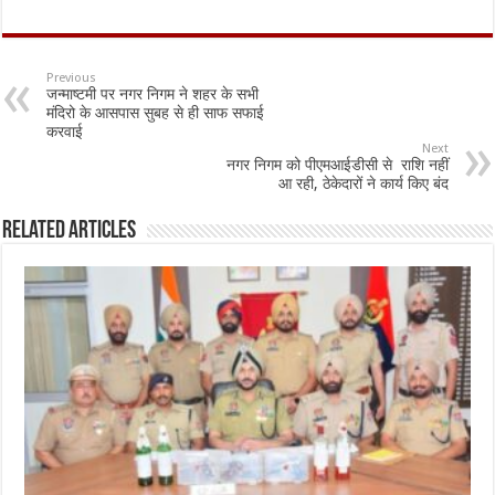
ac
h
m
h
e
at
ai
ar
b
sA
l
e
Previous
जन्माष्टमी पर नगर निगम ने शहर के सभी
o
p
मंदिरो के आसपास सुबह से ही साफ सफाई
करवाई
o
p
Next
नगर निगम को पीएमआईडीसी से राशि नहीं
k
आ रही, ठेकेदारों ने कार्य किए बंद
Related Articles