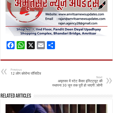
F
W
X
E
S
ac
h
m
h
e
at
ai
ar
b
sA
l
e
Previous
12 लोग कोरोना पॉजिटिव
o
p
Next
अमृतसर में स्टेट कैंसर इंस्टिट्यूट की
o
p
स्थापना 30 जून तक पूरी हो जाएगी :सोनी
k
Related Articles