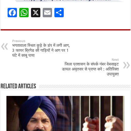
F
W
X
E
S
ac
h
m
h
e
at
ai
ar
b
sA
l
e
Previous
भगतावाला स्थित कूड़े के डंप में लगी आग,
o
p
3 फायर ब्रिगेड की गाड़ियों ने आग पर 1
घंटे में काबू पाया
o
p
Next
जिला प्रशासन के संपर्क नंबर वेबसाइट
k
डायल अमृतसर से प्राप्त करे : अतिरिक्त
उपायुक्त
Related Articles