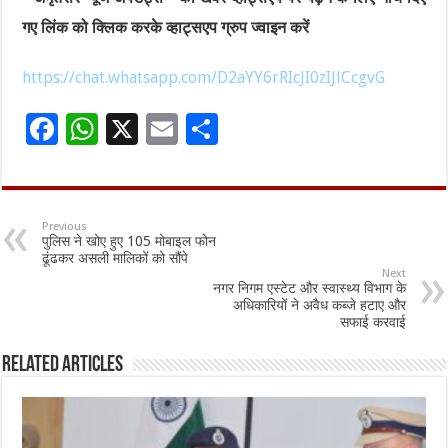
गए लिंक को क्लिक करके व्हाट्सएप ग्रुप ज्वाइन करें
https://chat.whatsapp.com/D2aYY6rRIcJI0zIJlCcgvG
F
W
X
E
S
ac
h
m
h
e
at
ai
ar
b
sA
l
e
Previous
पुलिस ने खोए हुए 105 मोबाइल फोन
o
p
ढूंढकर असली मालिकों को सौंपे
Next
o
p
नगर निगम एस्टेट और स्वास्थ्य विभाग के
अधिकारियों ने अवैध कब्जे हटाए और
k
सफाई करवाई
Related Articles