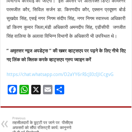
विभागीय कार्रवाई की जाएगी। इस अवसर पर अतिरिक्त डिप्टी कमिश्नर
परमजीत कौर, सिविल सर्जन डा. किरणदीप कौर, एक्सन प्रदूषण बोर्ड
सुखदेव सिंह, एसई नगर निगम संदीप सिंह, नगर निगम स्वास्थ्य अधिकारी
डॉ किरण कुमार जिला,मंडी अधिकारी अमनदीप सिंह, एडीसीपी जगजीत
सिंह वालिया के अलावा विभिन्न विभागों के अधिकारी भी उपस्थित थे।
” अमृतसर न्यूज अपडेट्स ” की खबर व्हाट्सएप पर पढ़ने के लिए नीचे दिए
गए लिंक को क्लिक करके व्हाट्सएप ग्रुप ज्वाइन करें
https://chat.whatsapp.com/D2aYY6rRIcJI0zIJlCcgvG
F
W
X
E
S
ac
h
m
h
e
at
ai
ar
b
sA
l
e
Previous
तहसीलदारों के छुट्टी पर जाने पर पीसीएस
o
p
अफसरों को सौंपा रजिस्ट्री कार्य: कानूनगो