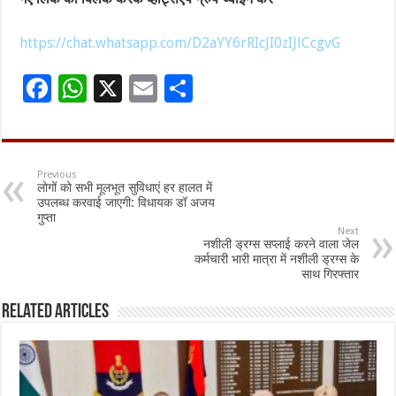
https://chat.whatsapp.com/D2aYY6rRIcJI0zIJlCcgvG
F
W
X
E
S
ac
h
m
h
e
at
ai
ar
b
sA
l
e
Previous
लोगों को सभी मूलभूत सुविधाएं हर हालत में
o
p
उपलब्ध करवाई जाएगी: विधायक डॉ अजय
गुप्ता
o
p
Next
नशीली ड्रग्स सप्लाई करने वाला जेल
k
कर्मचारी भारी मात्रा में नशीली ड्रग्स के
साथ गिरफ्तार
Related Articles