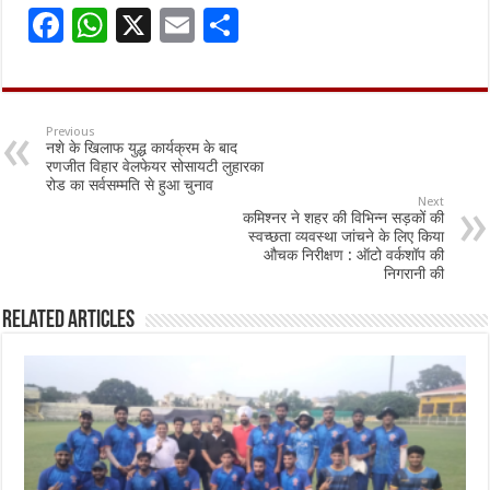
F
W
X
E
S
ac
h
m
h
e
at
ai
ar
b
sA
l
e
Previous
नशे के खिलाफ युद्ध कार्यक्रम के बाद
o
p
रणजीत विहार वेलफेयर सोसायटी लुहारका
रोड का सर्वसम्मति से हुआ चुनाव
o
p
Next
कमिश्नर ने शहर की विभिन्न सड़कों की
k
स्वच्छता व्यवस्था जांचने के लिए किया
औचक निरीक्षण : ऑटो वर्कशॉप की
निगरानी की
Related Articles