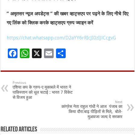
” अमृतसर न्यूज अपडेट्स ” की खबर व्हाट्सएप पर पढ़ने के लिए नीचे दिए
गए लिंक को क्लिक करके व्हाट्सएप ग्रुप ज्वाइन करें
https://chat.whatsapp.com/D2aYY6rRIcJI0zIJlCcgvG
F
W
X
E
S
ac
h
m
h
e
at
ai
ar
b
sA
l
e
Previous
एशिया कप के ग्रुप-ए मुकाबले में भारत ने
o
p
पाकिस्तान को धूल चटाई : भारत 7 विकेट
से विजय हुआ
o
p
Next
कांग्रेस नेता राहुल गांधी ने आज पंजाब का
k
किया दौरा:बाढ़ पीड़ितों से मिले, बोले-
मुआवजा जल्द दे सरकार
Related Articles