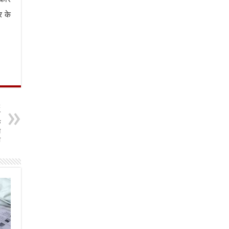
र के
t
न
क
म
ा