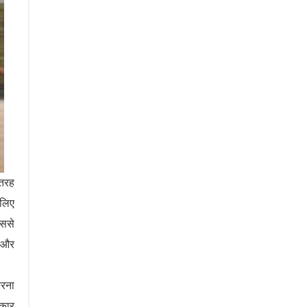
 तरह
 लिए
इससे
ै और
करना
रकार