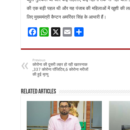
की एक बड़ी पहल थी और यह पंजाब की महिलाओं में खुशी की लहर
लिए मुख्यमंत्री कैप्टन अमरिंदर सिंह के आभारी हैं।
F
W
X
E
S
ac
h
m
h
e
at
ai
ar
b
sA
l
e
Previous
कोरोना की दूसरी लहर हो रही खतरनाक
o
p
,337 कोरोना पॉजिटिव,6 कोरोना मरीजों
की हुई मृत्यु
o
p
k
Related Articles