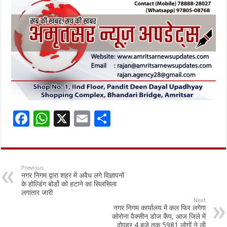
F
W
X
E
S
ac
h
m
h
e
at
ai
ar
b
sA
l
e
Previous
नगर निगम द्वारा शहर में अवैध लगे विज्ञापनों
o
p
के होल्डिंग बोर्डो को हटाने का सिलसिला
लगातार जारी
o
p
Next
नगर निगम कार्यालय में कल फिर लगेगा
k
कोरोना वैक्सीन डोज कैंप, आज जिले में
दोपहर 4 बजे तक 5981 लोगों ने ली