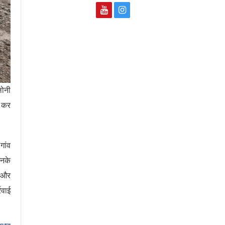
लोनी
त कर
गांव
इनके
ी और
रवाई