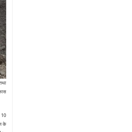
 तथा
िकास
े 10
न के