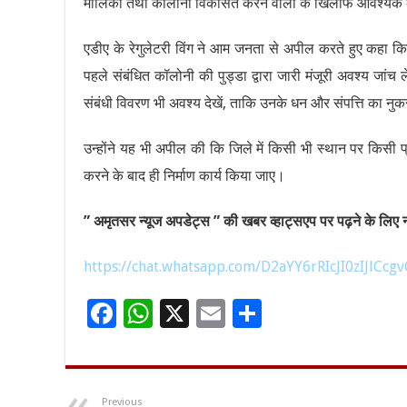
मालिकों तथा कॉलोनी विकसित करने वालों के खिलाफ आवश्यक कार्
एडीए के रेगुलेटरी विंग ने आम जनता से अपील करते हुए कहा कि वे
पहले संबंधित कॉलोनी की पुड्डा द्वारा जारी मंजूरी अवश्य जा
संबंधी विवरण भी अवश्य देखें, ताकि उनके धन और संपत्ति का नु
उन्होंने यह भी अपील की कि जिले में किसी भी स्थान पर किसी प्
करने के बाद ही निर्माण कार्य किया जाए।
” अमृतसर न्यूज अपडेट्स ” की खबर व्हाट्सएप पर पढ़ने के लिए नी
https://chat.whatsapp.com/D2aYY6rRIcJI0zIJlCcgv
F
W
X
E
S
ac
h
m
h
e
at
ai
ar
b
sA
l
e
Previous