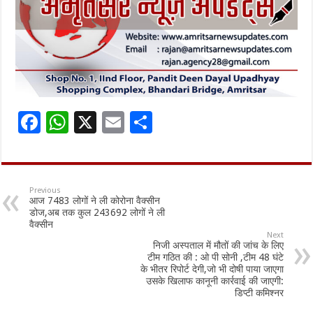
F
W
X
E
S
ac
h
m
h
e
at
ai
ar
b
sA
l
e
Previous
आज 7483 लोगों ने ली कोरोना वैक्सीन
o
p
डोज,अब तक कुल 243692 लोगों ने ली
वैक्सीन
o
p
Next
निजी अस्पताल में मौतों की जांच के लिए
k
टीम गठित की : ओ पी सोनी ,टीम 48 घंटे
के भीतर रिपोर्ट देगी,जो भी दोषी पाया जाएगा
उसके खिलाफ कानूनी कार्रवाई की जाएगी:
डिप्टी कमिश्नर