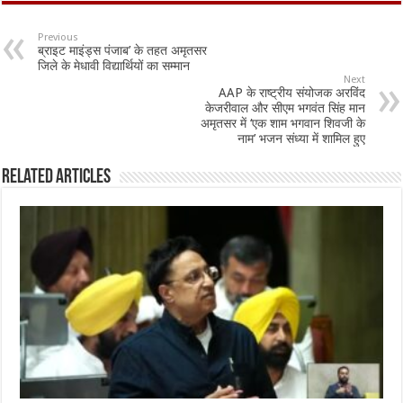
e
at
ai
ar
b
sA
l
e
Previous
ब्राइट माइंड्स पंजाब’ के तहत अमृतसर
o
p
जिले के मेधावी विद्यार्थियों का सम्मान
Next
o
p
AAP के राष्ट्रीय संयोजक अरविंद
केजरीवाल और सीएम भगवंत सिंह मान
k
अमृतसर में ‘एक शाम भगवान शिवजी के
नाम’ भजन संध्या में शामिल हुए
Related Articles