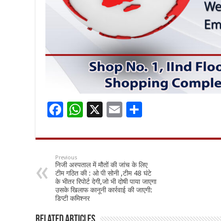
F
W
X
E
S
ac
h
m
h
e
at
ai
ar
b
sA
l
e
Previous
निजी अस्पताल में मौतों की जांच के लिए
o
p
टीम गठित की : ओ पी सोनी ,टीम 48 घंटे
के भीतर रिपोर्ट देगी,जो भी दोषी पाया जाएगा
o
p
उसके खिलाफ कानूनी कार्रवाई की जाएगी:
डिप्टी कमिश्नर
k
Related Articles