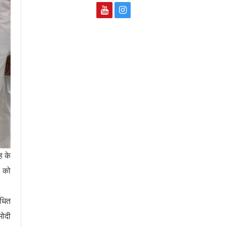
ह के
व को
ंधित
मोदी