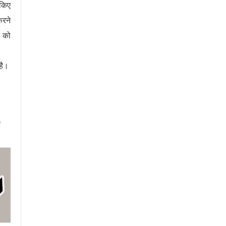
 किए
करने
त को
 है।