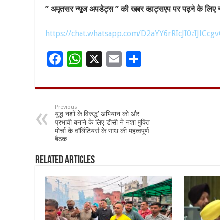
” अमृतसर न्यूज अपडेट्स ” की खबर व्हाट्सएप पर पढ़ने के लिए नी
https://chat.whatsapp.com/D2aYY6rRIcJI0zIJlCcgv
F
W
X
E
S
ac
h
m
h
e
at
ai
ar
b
sA
l
e
Previous
युद्ध नशों के विरुद्ध’ अभियान को और
o
p
प्रभावी बनाने के लिए डीसी ने नशा मुक्ति
मोर्चा के वॉलिंटियर्स के साथ की महत्वपूर्ण
o
p
बैठक
k
Related Articles