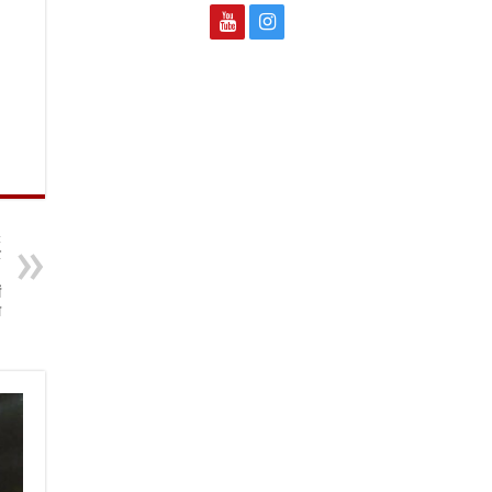
t
ट
,
ं
े