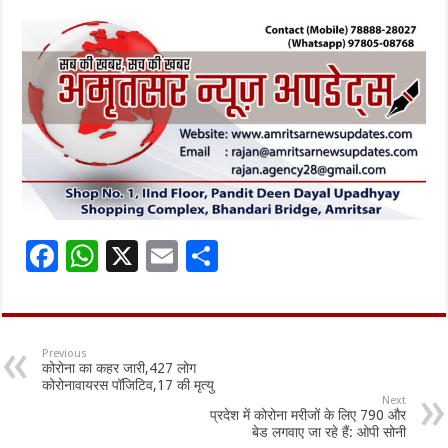
F
W
X
E
S
ac
h
m
h
e
at
ai
ar
b
sA
l
e
Previous
कोरोना का कहर जारी,427 लोग
o
p
कोरोनावायरस पॉजिटिव,17 की मृत्यु
Next
o
p
प्रदेश में कोरोना मरीजों के लिए 790 और
बेड लगवाए जा रहे हैं: ओपी सोनी