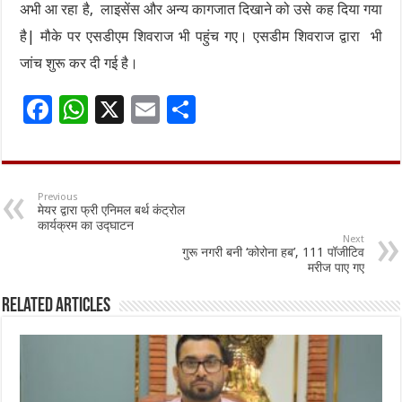
अभी आ रहा है, लाइसेंस और अन्य कागजात दिखाने को उसे कह दिया गया
है| मौके पर एसडीएम शिवराज भी पहुंच गए। एसडीम शिवराज द्वारा भी
जांच शुरू कर दी गई है।
F
W
X
E
S
ac
h
m
h
e
at
ai
ar
b
sA
l
e
Previous
मेयर द्वारा फ्री एनिमल बर्थ कंट्रोल
o
p
कार्यक्रम का उद्घाटन
Next
o
p
गुरू नगरी बनी ‘कोरोना हब’, 111 पॉजीटिव
मरीज पाए गए
k
Related Articles