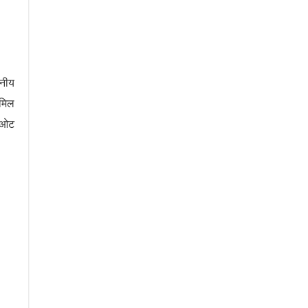
ानीय
ामिल
े ओट