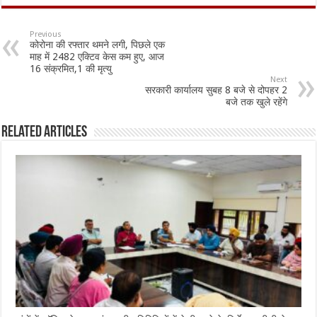
e
at
ai
ar
b
sA
l
e
Previous
कोरोना की रफ्तार थमने लगी, पिछले एक
o
p
माह में 2482 एक्टिव केस कम हुए, आज
16 संक्रमित,1 की मृत्यु
o
p
Next
सरकारी कार्यालय सुबह 8 बजे से दोपहर 2
k
बजे तक खुले रहेंगे
Related Articles