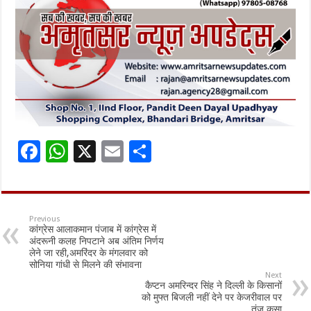
F
W
X
E
S
ac
h
m
h
e
at
ai
ar
b
sA
l
e
Previous
कांग्रेस आलाकमान पंजाब में कांग्रेस में
o
p
अंदरूनी कलह निपटाने अब अंतिम निर्णय
लेने जा रही,अमरिंदर के मंगलवार को
o
p
सोनिया गांधी से मिलने की संभावना
Next
k
कैप्टन अमरिन्दर सिंह ने दिल्ली के किसानों
को मुफ्त बिजली नहीं देने पर केजरीवाल पर
तंज कसा