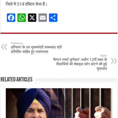
जिले में 514 एक्टिव केस हैं।
F
W
X
E
S
ac
h
m
h
e
at
ai
ar
b
sA
l
e
Previous
हरियाणा के उप मुख्यमंत्री सच्चखंड श्री
o
p
हरिमंदिर साहिब हुए नतमस्तक
Next
o
p
‘कैप्टन स्मार्ट कुनैकट’ अधीन 12वीं कक्षा के
विद्यार्थियों को मोबाइल फ़ोन बांटने की हुई
k
शुरूआत
Related Articles