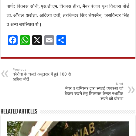
पार्षद विकास सोनी, एस.डी.एम. विकास हीरा, मैंबर पंजाब यूथ विकास बोर्ड
डा. आँचल अरोड़ा, अदित्या दत्ती, हरजिन्दर सिंह चेयरमैन, जसविन्दर सिंह
व अन्य उपस्थित थे।
F
W
X
E
S
ac
h
m
h
e
at
ai
ar
b
sA
l
e
Previous
कोरोना के चलते अमृतसर में हुई 100 से
o
p
अधिक मौतें
Next
o
p
मेयर व कमिश्नर द्वारा सफाई व्यवस्था को
बेहतर रखने हेतु शिकायत केन्द्र स्थापित
k
करने की घोषणा
Related Articles