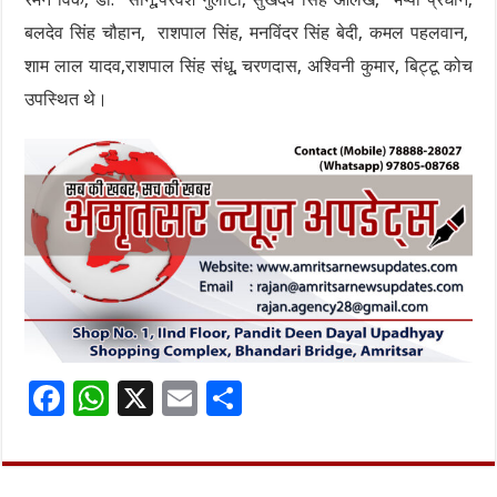
बलदेव सिंह चौहान, राशपाल सिंह, मनविंदर सिंह बेदी, कमल पहलवान,
शाम लाल यादव,राशपाल सिंह संधू, चरणदास, अश्विनी कुमार, बिट्टू कोच
उपस्थित थे।
F
W
X
E
S
ac
h
m
h
e
at
ai
ar