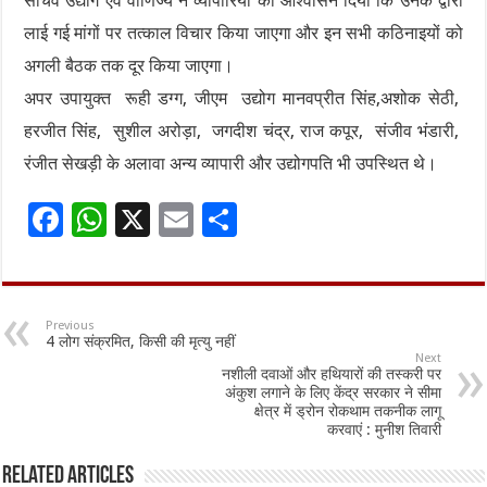
सचिव उद्योग एवं वाणिज्य ने व्यापारियों को आश्वासन दिया कि उनके द्वारा
लाई गई मांगों पर तत्काल विचार किया जाएगा और इन सभी कठिनाइयों को
अगली बैठक तक दूर किया जाएगा।
अपर उपायुक्त रूही डग्ग, जीएम उद्योग मानवप्रीत सिंह,अशोक सेठी,
हरजीत सिंह, सुशील अरोड़ा, जगदीश चंद्र, राज कपूर, संजीव भंडारी,
रंजीत सेखड़ी के अलावा अन्य व्यापारी और उद्योगपति भी उपस्थित थे।
F
W
X
E
S
ac
h
m
h
e
at
ai
ar
b
sA
l
e
Previous
4 लोग संक्रमित, किसी की मृत्यु नहीं
o
p
Next
नशीली दवाओं और हथियारों की तस्करी पर
o
p
अंकुश लगाने के लिए केंद्र सरकार ने सीमा
क्षेत्र में ड्रोन रोकथाम तकनीक लागू
k
करवाएं : मुनीश तिवारी
Related Articles