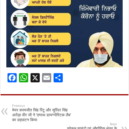
F
W
X
E
S
ac
h
m
h
e
at
ai
ar
b
sA
l
e
Previous
मेयर करमजीत सिंह रिंटू और सुरिंदर सिंह
o
p
अरोड़ा वीर जी ने ‘एम्पाथ डायग्नोस्टिक लैब’
का उद्घाटन किया
o
p
Next
फोकल प्वाइंटो एवं औद्योगिक क्षेत्र के