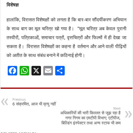
विशेषज्ञ
हालांकि, विरासत विशेषज्ञों को लगता है कि बार-बार सौंदर्यीकरण अभियान
के साथ बाग का मूल चरित्र खो गया है। “मूल ​​चरित्र अब केवल पुरानी
तस्वीरों, पत्रिकाओं, समाचार पत्रों, वृत्तचित्रों और फिल्मों में ही देखा जा
सकता है। विरासत विशेषज्ञों का कहना है वर्तमान और आने वाली पीढ़ियों
को अतीत के साथ संबंध बनाने में कठिनाई होगी।
F
W
X
E
S
ac
h
m
h
e
at
ai
ar
b
sA
l
e
Previous
6 संक्रमित, आज भी मृत्यु नहीं
o
p
Next
अधिकारियों की भारी किल्लत से जूझ रहा है
o
p
नगर निगम का एमटीपी विभाग; एटीपीज,
बिल्डिंग इंस्पेक्टर तथा अन्य स्टाफ भी कम
k