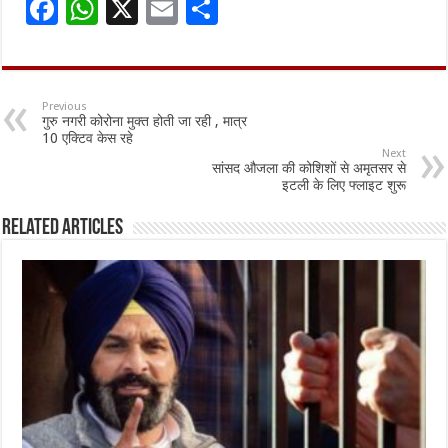
F
W
X
E
S
ac
h
m
h
e
at
ai
ar
b
sA
l
e
Previous
गुरु नगरी कोरोना मुक्त होती जा रही , मात्र
o
p
10 एक्टिव केस रहे
Next
o
p
सांसद औजला की कोशिशों से अमृतसर से
इटली के लिए फ्लाइट शुरू
k
Related Articles