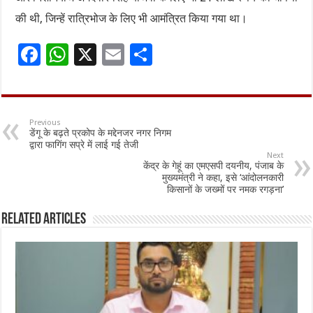
की थी, जिन्हें रात्रिभोज के लिए भी आमंत्रित किया गया था।
F
W
X
E
S
ac
h
m
h
e
at
ai
ar
b
sA
l
e
Previous
डेंगू के बढ़ते प्रकोप के मद्देनजर नगर निगम
o
p
द्वारा फागिंग सप्रे में लाई गई तेजी
Next
o
p
केंद्र के गेहूं का एमएसपी दयनीय, ​​पंजाब के
मुख्यमंत्री ने कहा, इसे ‘आंदोलनकारी
k
किसानों के जख्मों पर नमक रगड़ना’
Related Articles