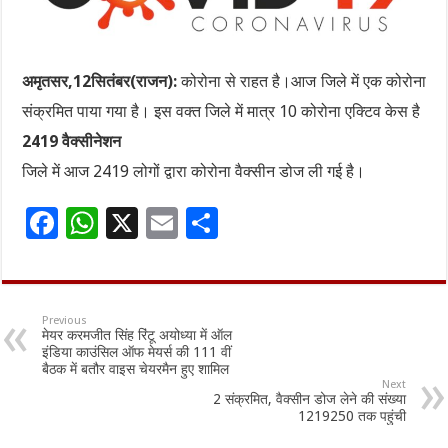
अमृतसर,12सितंबर(राजन):
कोरोना से राहत है।आज जिले में एक कोरोना
संक्रमित पाया गया है। इस वक्त जिले में मात्र 10 कोरोना एक्टिव केस है
2419 वैक्सीनेशन
जिले में आज 2419 लोगों द्वारा कोरोना वैक्सीन डोज ली गई है।
F
W
X
E
S
ac
h
m
h
e
at
ai
ar
b
sA
l
e
Previous
मेयर करमजीत सिंह रिंटू अयोध्या में ऑल
o
p
इंडिया काउंसिल ऑफ मेयर्स की 111 वीं
बैठक में बतौर वाइस चेयरमैन हुए शामिल
o
p
Next
2 संक्रमित, वैक्सीन डोज लेने की संख्या
k
1219250 तक पहुंची