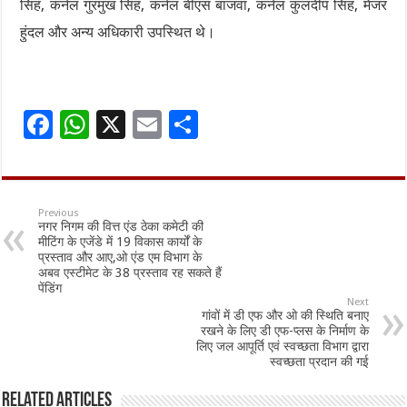
सिंह, कर्नल गुरमुख सिंह, कर्नल बीएस बाजवा, कर्नल कुलदीप सिंह, मेजर
हुंदल और अन्य अधिकारी उपस्थित थे।
F
W
X
E
S
ac
h
m
h
e
at
ai
ar
b
sA
l
e
Previous
नगर निगम की वित्त एंड ठेका कमेटी की
o
p
मीटिंग के एजेंडे में 19 विकास कार्यों के
प्रस्ताव और आए,ओ एंड एम विभाग के
o
p
अबव एस्टीमेट के 38 प्रस्ताव रह सकते हैं
पेंडिंग
k
Next
गांवों में डी एफ और ओ की स्थिति बनाए
रखने के लिए डी एफ-प्लस के निर्माण के
लिए जल आपूर्ति एवं स्वच्छता विभाग द्वारा
स्वच्छता प्रदान की गई
Related Articles