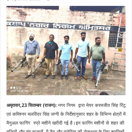
अमृतसर,23 सितम्बर (राजन):
नगर निगम द्वारा मेयर करमजीत सिंह रिंटू
एवं कमिश्नर मलविंदर सिंह जग्गी के निर्देशानुसार शहर के विभिन्न क्षेत्रों में
मैनुअल फागिंग स्प्रे मशीने खरीदी गई है।इन फागिंग मशीनों से शहर की
गलियों और तंग बाजारों में डेंगू और मलेरिया की रोकथाम के लिए श्रमिकों