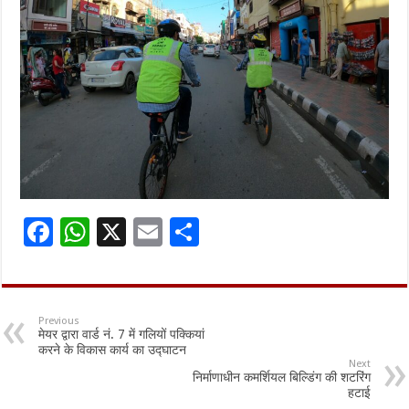
F
W
X
E
S
ac
h
m
h
e
at
ai
ar
b
sA
l
e
Previous
मेयर द्वारा वार्ड नं. 7 में गलियों पक्कियां
o
p
करने के विकास कार्य का उद्घाटन
Next
o
p
निर्माणाधीन कमर्शियल बिल्डिंग की शटरिंग
हटाई
k