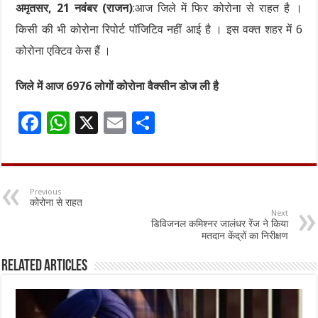
अमृतसर, 21 नवंबर (राजन)
:आज जिले में फिर कोरोना से राहत है ।
किसी की भी कोरोना रिपोर्ट पॉजिटिव नहीं आई है । इस वक्त शहर में 6
कोरोना एक्टिव केस हैं ।
जिले में आज 6976 लोगों कोरोना वैक्सीन डोज ली है
F
W
X
E
S
ac
h
m
h
e
at
ai
ar
b
sA
l
e
Previous
कोरोना से राहत
o
p
Next
डिविजनल कमिश्नर जालंधर रेंज ने किया
o
p
मतदान केंद्रों का निरीक्षण
k
Related Articles