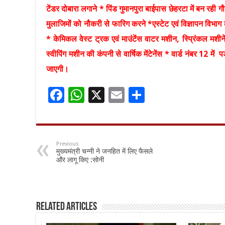
टेंडर दोबारा लगाने * पिंड गुमानपुरा बाईपास छेहरटा में बन रही ग
मुलाजिमों को नौकरी से फारिग करने *एस्टेट एवं विज्ञापन वि
* केमिकल वेस्ट ट्रक एवं माउंटेंस वाटर मशीन, स्प्रिंकल मशीने
स्वीपिंग मशीन की कंपनी से वार्षिक मेंटेनेंस * वार्ड नंबर 12 में प
जाएगी।
F
W
X
E
S
ac
h
m
h
e
at
ai
ar
b
sA
l
e
Previous
मुख्यमंत्री चन्नी ने जनहित में लिए फैसले
o
p
और लागू किए :सोनी
o
p
k
Related Articles