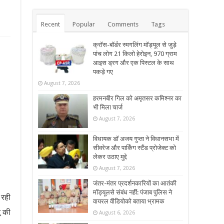
Recent
Popular
Comments
Tags
क्रॉस-बॉर्डर स्मगलिंग मॉड्यूल से जुड़े
पांच लोग 21 किलो हेरोइन, 970 ग्राम
आइस ड्रग और एक पिस्टल के साथ
पकड़े गए
August 7, 2026
हरमनबीर गिल को अमृतसर कमिश्नर का
भी मिला चार्ज
August 7, 2026
विधायक डॉ अजय गुप्ता ने विधानसभा में
सीवरेज और पार्किंग स्टैंड प्रोजेक्ट को
लेकर उठाए मुद्दे
August 7, 2026
जंतर-मंतर प्रदर्शनकारियों का आतंकी
मॉड्यूलसे संबंध नहीं: पंजाब पुलिस ने
 रही
वायरल वीडियोको बताया भ्रामक
ू की
August 6, 2026