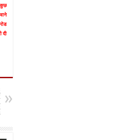
 कुछ
वाने
 रोड
ी दी
t
ा
ब
र
र
श