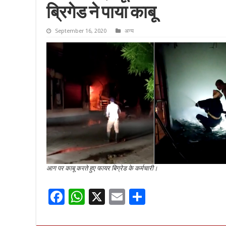
ब्रिगेड ने पाया काबू
September 16, 2020
अन्य
आग पर काबू करते हुए फायर बिग्रेड के कर्मचारी।
F
W
X
E
S
ac
h
m
h