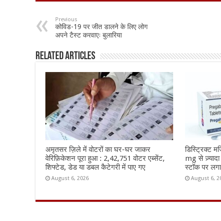
e
at
ai
ar
b
sA
l
e
Previous
कोविड-19 पर जीत डालने के लिए लोग
o
p
अपने टैस्ट करवाएः बुलारिया
o
p
Related Articles
k
अमृतसर ज़िले में वोटरों का घर-घर जाकर
डिस्ट्रिक्ट म
वेरिफ़िकेशन पूरा हुआ : 2,42,751 वोटर एब्सेंट,
mg से ज़्यादा
शिफ्टेड, डेड या डबल कैटेगरी में पाए गए
स्टॉक पर लग
August 6, 2026
August 6, 2