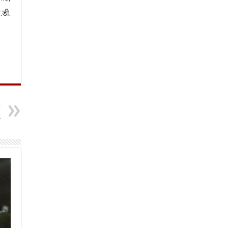
.डी.
t
,
े