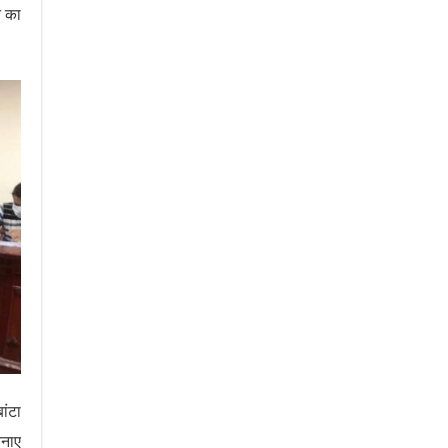
े का
ांटा
बनाए