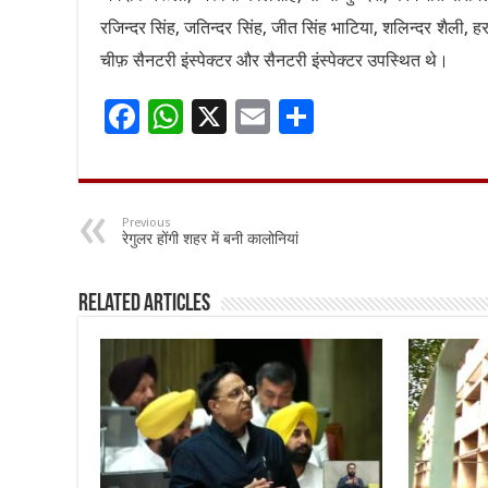
रजिन्दर सिंह, जतिन्दर सिंह, जीत सिंह भाटिया, शलिन्दर शैली, हर
चीफ़ सैनटरी इंस्पेक्टर और सैनटरी इंस्पेक्टर उपस्थित थे।
F
W
X
E
S
ac
h
m
h
e
at
ai
ar
b
sA
l
e
Previous
रेगुलर होंगी शहर में बनी कालोनियां
o
p
o
p
Related Articles
k