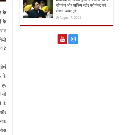
सीवरेज और पार्किंग स्टैंड प्रोजेक्ट को
लेकर उठाए मुद्दे
े के
August 7, 2026
ी के
ौरान
केले
 में
ीर्थ
र के
 हुए
ं जो
ं के
ं और
यानक
फ़सोस