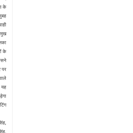
ा के
सुबह
वाही
रमुख
िनका
ं के
िसने
र पर
वाले
ब यह
ड़ेगा
टिंग
िंह,
िंह,