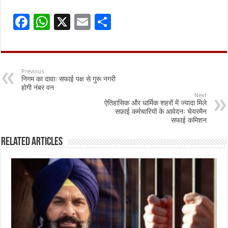
F
W
X
E
S
ac
h
m
h
e
at
ai
ar
b
sA
l
e
Previous
निगम का दावाः सफाई पक्ष से गुरू नगरी
o
p
होगी नंबर वन
Next
o
p
ऐतिहासिक और धार्मिक शहरों में ज्यादा मिले
सफ़ाई कर्मचारियों के आवेदनः चेयरमैन
k
सफाई कमिशन
Related Articles