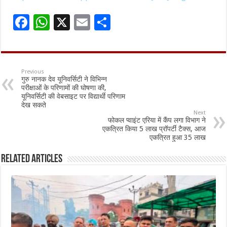
F
W
X
E
S
ac
h
m
h
e
at
ai
ar
b
sA
l
e
Previous
गुरु नानक देव यूनिवर्सिटी ने विभिन्न
o
p
परीक्षाओं के परिणामों की घोषणा की,
यूनिवर्सिटी की वेबसाइट पर विद्यार्थी परिणाम
o
p
देख सकते
Next
k
फोकल प्वाइंट एरिया में कैंप लगा विभाग ने
एकत्रित किया 5 लाख प्रॉपर्टी टैक्स, आज
एकत्रित हुआ 35 लाख
Related Articles